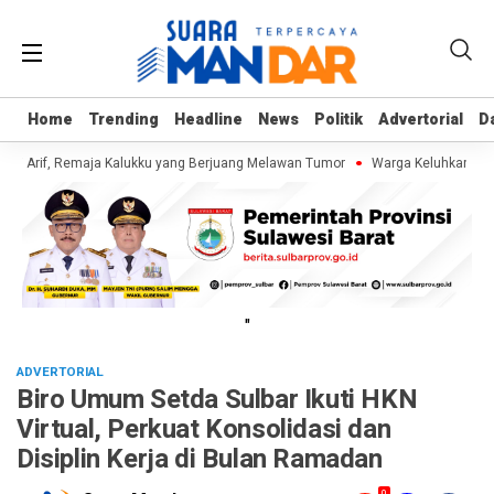
Home
Home
Trending
Trending
Headline
Headline
News
News
Politik
Politik
Advertorial
Advertorial
D
D
i Arif, Remaja Kalukku yang Berjuang Melawan Tumor
Warga Keluhkan Sampa
"
ADVERTORIAL
Biro Umum Setda Sulbar Ikuti HKN
Virtual, Perkuat Konsolidasi dan
Disiplin Kerja di Bulan Ramadan