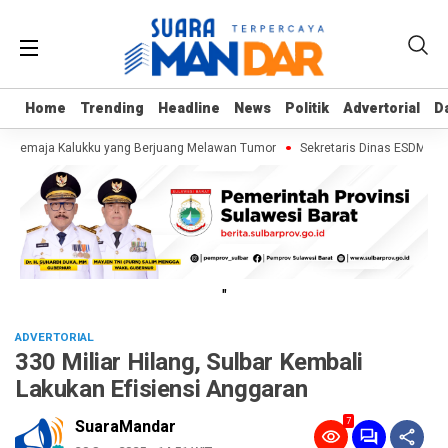
Home
Home
Trending
Trending
Headline
Headline
News
News
Politik
Politik
Advertorial
Advertorial
D
D
f, Remaja Kalukku yang Berjuang Melawan Tumor
Sekretaris Dinas ESDM Sula
"
ADVERTORIAL
330 Miliar Hilang, Sulbar Kembali
Lakukan Efisiensi Anggaran
7
SuaraMandar